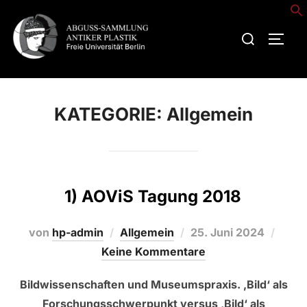
Zum
Inhalt
Suchen
SEIT
springen
nach:
KATEGORIE:
Allgemein
1) AOViS Tagung 2018
Veröffentlicht
von
hp-admin
Allgemein
25. Juni 2024
am
Keine Kommentare
Bildwissenschaften und Museumspraxis. ‚Bild‘ als
Forschungsschwerpunkt versus ‚Bild‘ als