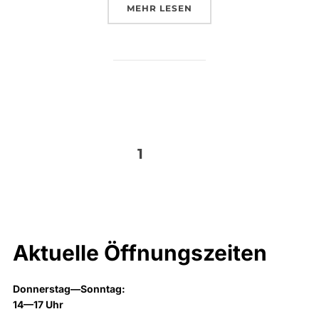
ÜBER „VERANSTALTUNG: KEEP
MEHR
LESEN
Beitragsnavigation
1
2
Aktuelle Öffnungszeiten
Donnerstag—Sonntag:
14—17 Uhr