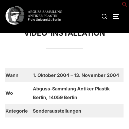
Zum
Inhalt
Suchen
SEIT
springen
nach:
VIDEO-INSTALLATION
Wann
1. Oktober 2004 – 13. November 2004
Abguss-Sammlung Antiker Plastik
Wo
Berlin, 14059 Berlin
Kategorie
Sonderausstellungen