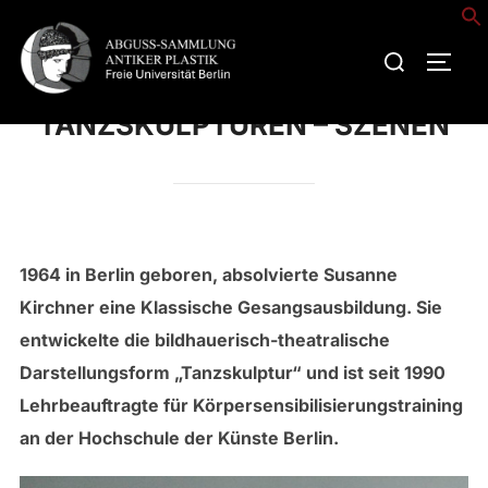
Zum
Inhalt
Suchen
SEIT
springen
nach:
TANZSKULPTUREN – SZENEN
1964 in Berlin geboren, absolvierte Susanne
Kirchner eine Klassische Gesangsausbildung. Sie
entwickelte die bildhauerisch-theatralische
Darstellungsform „Tanzskulptur“ und ist seit 1990
Lehrbeauftragte für Körpersensibilisierungstraining
an der Hochschule der Künste Berlin.