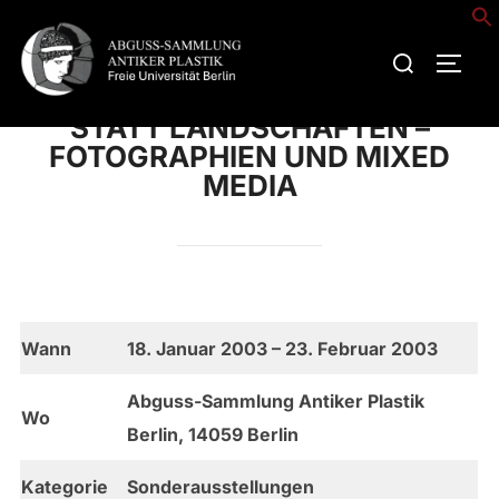
Zum
Inhalt
Suchen
SEIT
springen
nach:
STATT LANDSCHAFTEN –
FOTOGRAPHIEN UND MIXED
MEDIA
Wann
18. Januar 2003 – 23. Februar 2003
Abguss-Sammlung Antiker Plastik
Wo
Berlin, 14059 Berlin
Kategorie
Sonderausstellungen