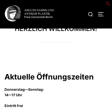
Zum
Inhalt
Suchen
SEIT
springen
nach:
HERZLICH WILLKOMMEN!
Aktuelle Öffnungszeiten
Donnerstag—Sonntag:
14—17 Uhr
Eintritt frei