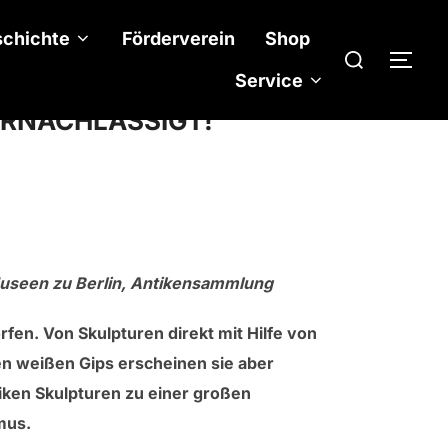
chichte
Förderverein
Shop
Suchen
SEI
nach:
Service
ERNACHLÄSSIGT!
Museen zu Berlin, Antikensammlung
n. Von Skulpturen direkt mit Hilfe von
n weißen Gips erscheinen sie aber
tiken Skulpturen zu einer großen
mus.