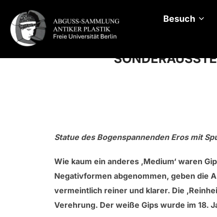
Zum
Inhalt
Besuch
springen
SONDERAUSSTEL
Statue des Bogenspannenden Eros mit Spu
Wie kaum ein anderes ‚Medium‘ waren Gip
Negativformen abgenommen, geben die Abgü
vermeintlich reiner und klarer. Die ‚Rein
Verehrung. Der weiße Gips wurde im 18. J