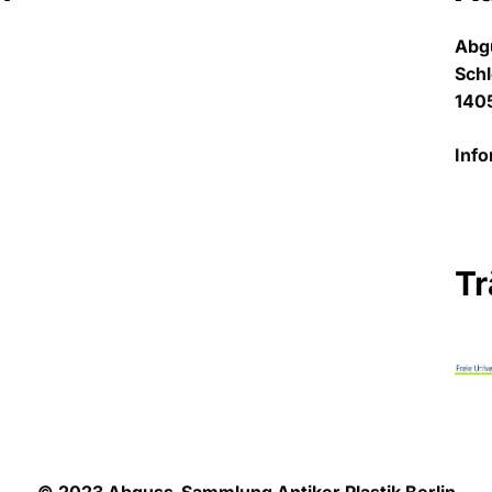
Abg
Sch
1405
Info
Tr