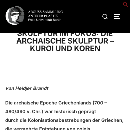
Zum
Inhalt
Suchen
SEIT
springen
nach:
SKULPTUR IM FOKUS: DIE
ARCHAISCHE SKULPTUR –
KUROI UND KOREN
von Heidjer Brandt
Die archaische Epoche Griechenlands (700 –
480/490 v. Chr.) war historisch geprägt
durch die Kolonisationsbestrebungen der Griechen,
die vermehrte Entstehung von poleis