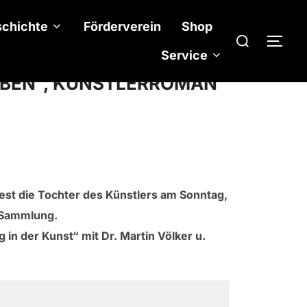
chichte
Förderverein
Shop
Suchen
SEI
nach:
Service
EBEN“, KÜNSTLERROMAN
est die Tochter des Künstlers am Sonntag,
-Sammlung.
in der Kunst“ mit Dr. Martin Völker u.