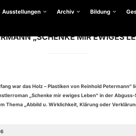
Ausstellungen
Archiv
Bildung
Ges
ERMANN „SCHENKE MIR EWIGES L
ng war das Holz – Plastiken von Reinhold Petermann“ li
Künstlerroman „Schenke mir ewiges Leben“ in der Abguss
 Thema „Abbild u. Wirklichkeit, Klärung oder Verklärung 
16