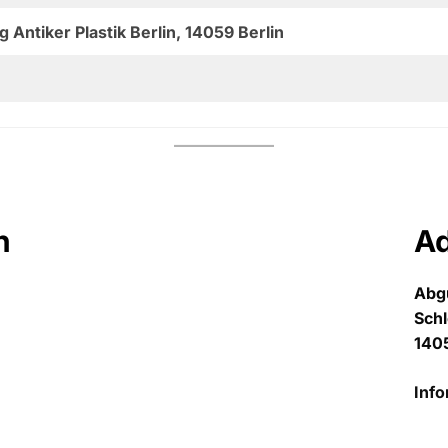
ntiker Plastik Berlin, 14059 Berlin
n
A
Abg
Sch
1405
Info