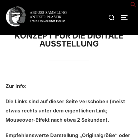
Zum
Inhalt
Suchen
SEIT
springen
nach:
KONZEPT FÜR DIE DIGITALE
AUSSTELLUNG
Zur Info:
Die Links sind auf dieser Seite verschoben (meist
etwas rechts unter dem eigentlichen Link;
Mouseover-Effekt nach etwa 2 Sekunden).
Empfehlenswerte Darstellung „Originalgröße“ oder