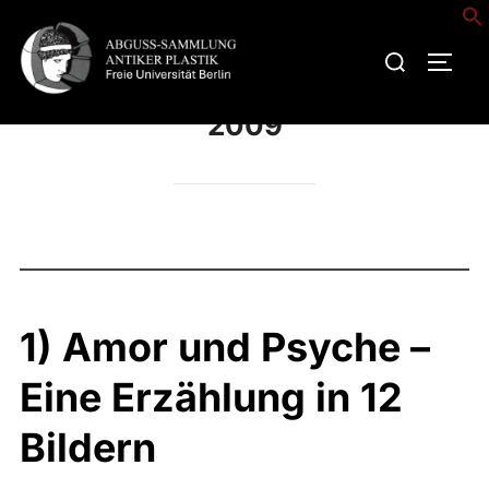
Zum
Inhalt
Suchen
SEIT
springen
nach:
2009
1) Amor und Psyche –
Eine Erzählung in 12
Bildern