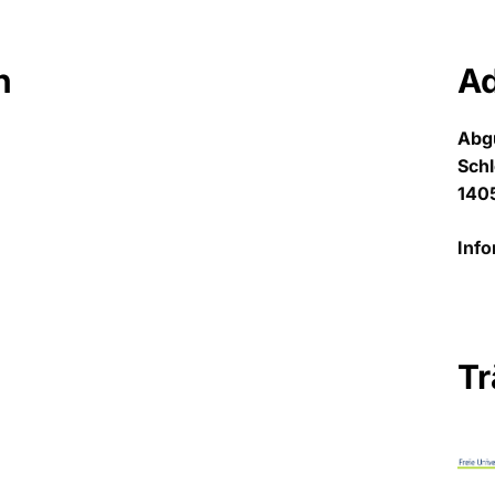
n
A
Abg
Sch
1405
Info
Tr