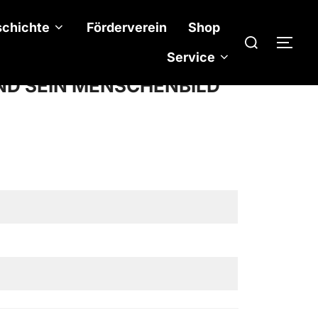
chichte
Förderverein
Shop
Suchen
SEI
nach:
Service
ND SEIN MENSCHENBILD